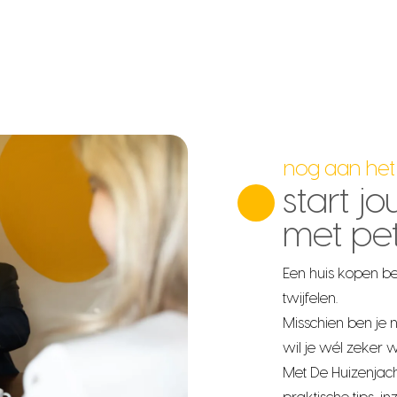
nog aan het
start j
met pe
Een huis kopen be
twijfelen.
Misschien ben je 
wil je wél zeker we
Met De Huizenjach