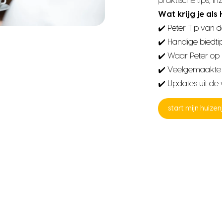
praktische tips, i
Wat krijg je als
✔️ Peter Tip van
✔️ Handige biedti
✔️ Waar Peter op l
✔️ Veelgemaakte 
✔️ Updates uit d
start mijn huize