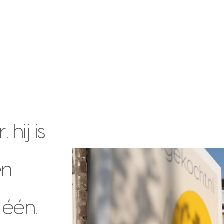
hij is
en
 één.