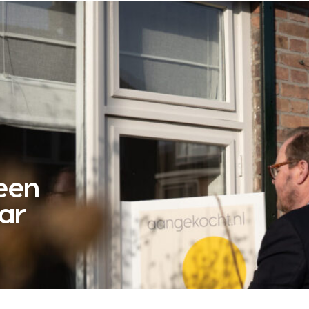
 een
ar