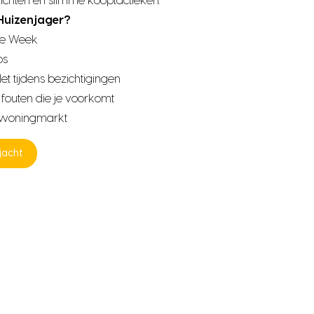
nzichten en slimme kooptactieken.
 Huizenjager?
 de Week
ps
et tijdens bezichtigingen
fouten die je voorkomt
e woningmarkt
njacht