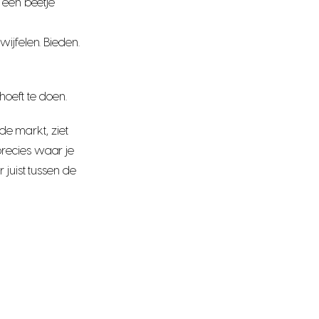
 een beetje
ijfelen. Bieden.
hoeft te doen.
 de markt, ziet
recies waar je
 juist tussen de