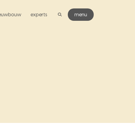
ieuwbouw
experts
menu