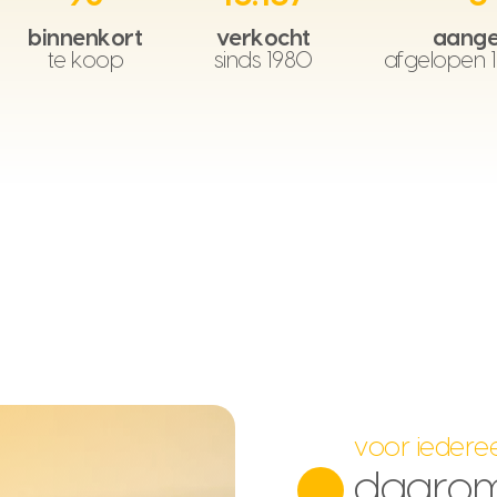
binnenkort
verkocht
aange
te koop
sinds 1980
afgelopen 
voor iedere
daaro