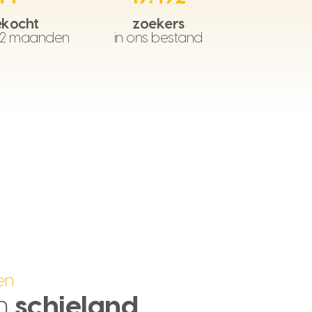
kocht
zoekers
12 maanden
in ons bestand
en
m
schieland