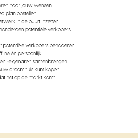
teren naar jouw wensen
d plan opstellen
etwerk in de buurt inzetten
honderden potentiële verkopers
cht potentiële verkopers benaderen
fline én persoonlijk
 en -eigenaren samenbrengen
jouw droomhuis kunt kopen
dat het op de markt komt