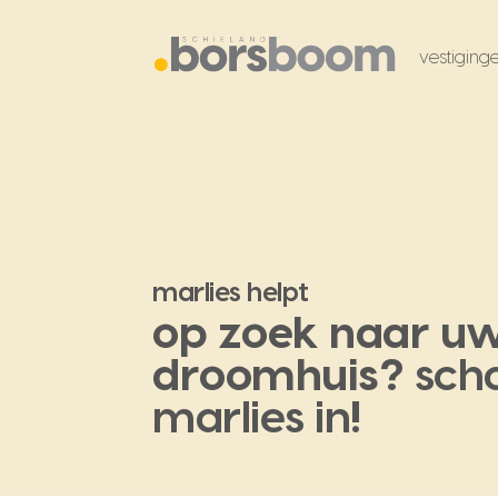
vestiging
marlies helpt
op zoek naar u
droomhuis?
sch
marlies in!