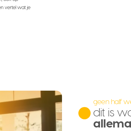
n vertel wat je
geen half w
dit is w
allema