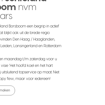
oom
nvm
ars
ieland Borsboom een begrip in actief
 blijkt ook uit de brede regio
evinden Den Haag / Haaglanden,
, Leiden, Lansingerland en Rotterdam
van maandag t/m zaterdag voor u
 visie ‘Het hoofd koel en het hart
uitsluitend topservice op maat. Niet
appy few, maar voor iedereen!
 maken