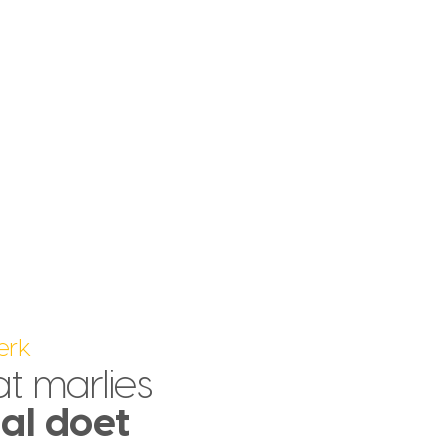
erk
at marlies
al doet