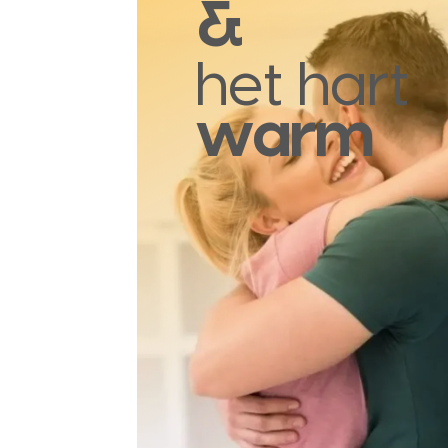
&
het hart
warm