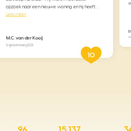
re
he
de
J.
abd
D. Van Rosmalen
aankoop
10
96
15.137
3