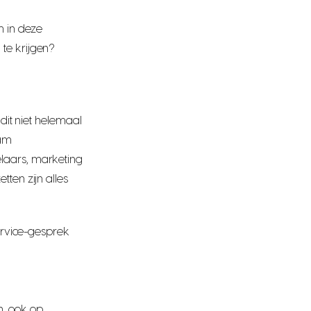
m in deze
te krijgen?
 dit niet helemaal
eam
laars, marketing
ten zijn alles
service-gesprek
, ook op