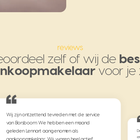
reviews
oordeel zelf of wij de
bes
nkoopmakelaar
voor je 
Deskundig, betrokken en goed advies. Mijn
ervaring met deze aankoopmakelaar was
gewoon top👍👍👍
Lees meer
Le
aa