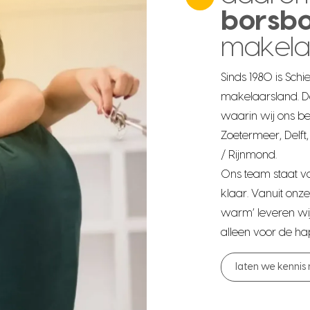
borsb
makela
Sinds 1980 is Sch
makelaarsland. Dat
waarin wij ons b
Zoetermeer, Delft
/ Rijnmond.
Ons team staat 
klaar. Vanuit onze
warm’ leveren wij 
alleen voor de h
laten we kennis