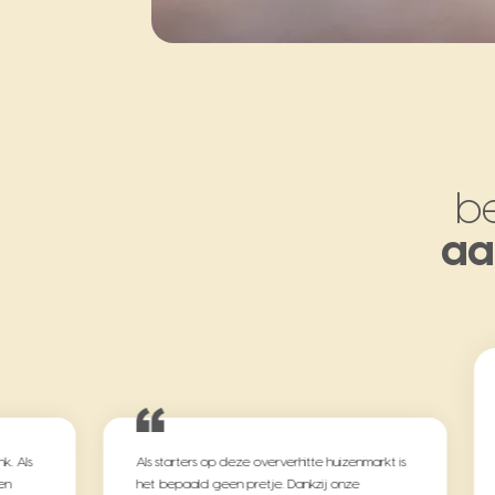
be
aa
rkt is
Wij zijn ontzettend tevreden met de service
van Borsboom. We hebben een maand