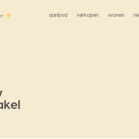
aanbod
verkopen
wonen
n
en
w
akel