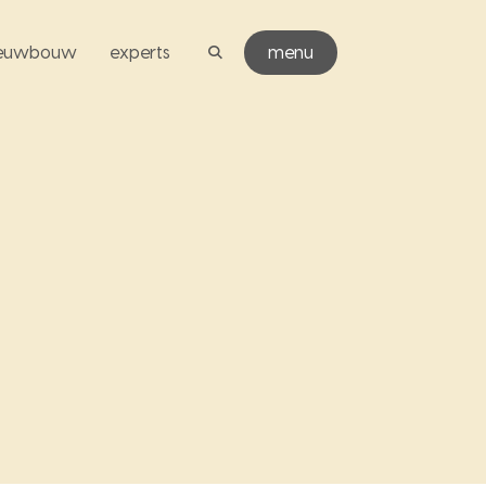
ieuwbouw
experts
menu