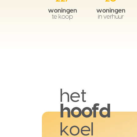
woningen
woningen
te koop
in verhuur
het
hoofd
koel