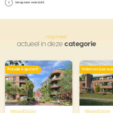
terug naar overzicht
nog meer
actueel in deze
categorie
Presale is gestart!
Intiem en luxe w
nieuwbouw
nieuwbouw