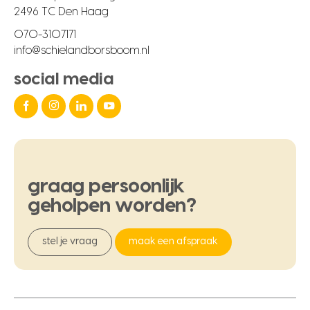
2496 TC Den Haag
070-3107171
info@schielandborsboom.nl
social media
graag
persoonlijk
geholpen
worden?
stel je vraag
maak een afspraak