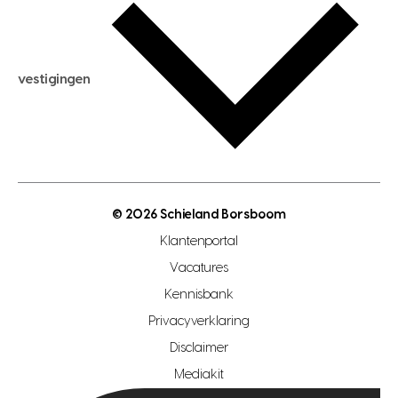
aankoopadvies
hypotheek berekenen
verkoopadvies
maximale hypotheek berekenen
hypotheekadvies
vestigingen
hypotheek bespaarcheck
nieuwbouwprojecten
gratis zoekprofiel aanmaken
bouwkundigekeuring
open taxatie dag
energielabel
open woningwaarde dag
nutsvoorziening
makelaar regio den haag
© 2026 Schieland Borsboom
makelaar regio rotterdam
Klantenportal
makelaar regio zoetermeer
Vacatures
hypotheekshop regio den haag
Kennisbank
Privacyverklaring
hypotheekshop regio rotterdam
Disclaimer
hypotheekshop regio zoetermeer
Mediakit