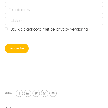
*
E-
mailadres
Telefoonnummer
*
*
Ja, ik ga akkoord met de
privacy verklaring
Privacy
*
verklaring
CAPTCHA
*
delen: