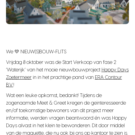
We 💛 NIEUW(S)BOUW-FLITS
Vrijdag 8 oktober was de Start Verkoop van fase 2
‘Waterijk’ van het mooie nieuwbouwproject
Happy Days
Zoetermeer
in in het prachtige pand van
ERA Contour
B.V.
!
Wat een leuke opkomst, bedankt! Tijdens de
zogenaamde Meet & Greet kregen de geïnteresseerde
en/of toekomstige bewoners van dit project meer
informatie, werden vragen beantwoord én was Happy
Days alvast in het klein te bewonderen. Dit door middel
van de maquette, die nu ook bij ons op kantoor te zien is.