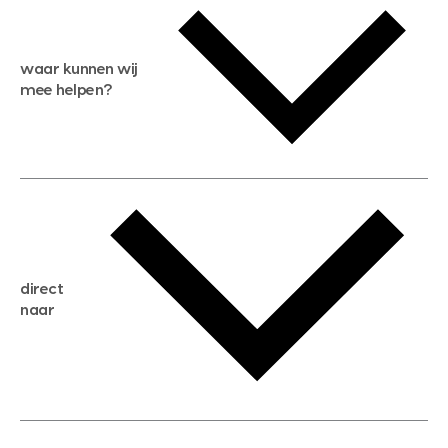
waar kunnen wij
mee helpen?
gratis waardebepaling
gratis zoekservice
huis verkopen
direct
huis kopen
naar
huis verhuren
huis huren
huis taxeren
woningwaarde berekenen