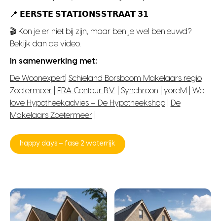
📍 𝗘𝗘𝗥𝗦𝗧𝗘 𝗦𝗧𝗔𝗧𝗜𝗢𝗡𝗦𝗦𝗧𝗥𝗔𝗔𝗧 𝟯𝟭
🎬 Kon je er niet bij zijn, maar ben je wel benieuwd?
Bekijk dan de video.
In samenwerking met:
De Woonexpert
|
Schieland Borsboom Makelaars regio
Zoetermeer
|
ERA Contour B.V.
|
Synchroon
|
yoreM
|
We
love Hypotheekadvies – De Hypotheekshop
|
De
Makelaars Zoetermeer
|
happy days – fase 2 waterrijk