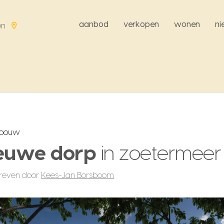
aanbod
verkopen
wonen
n
en
wbouw
euwe dorp
in zoetermeer
reven door
Kees-Jan Borsboom