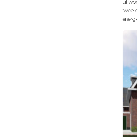
uit wo
twee-o
energi