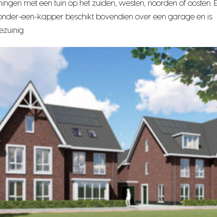
ningen met een tuin op het zuiden, westen, noorden of oosten. 
nder-een-kapper beschikt bovendien over een garage en is
ezuinig.