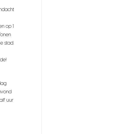
andacht
en op 1
Wonen
e stad.
ide!
dag
 avond
alf uur