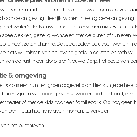
en unieke plek wonen in zoetermeer
uwe Dorp is naast de aandacht voor de woningen ook veel a
d aan de omgeving. Heerlijk wonen in een groene omgeving
t met water? Het Nieuwe Dorp ontbreekt aan niks! Buiten spel
 speelplekken, gezellig wandelen met de buren of tuinieren. 
 dorp heeft zo z’n charme. Dat geldt zeker ook voor wonen in d
ie niets wil missen van de levendigheid in de stad en toch wil
en van de rust in een dorp is er Nieuwe Dorp. Het beste van be
tie & omgeving
 Dorp is een ruim en groen opgezet plan. Hier kun je de hele 
jk buiten zijn. En wat dacht je van uitwaaien op het strand, een
et theater of met de kids naar een familiepark. Op nog geen h
 van Den Haag hoef je je geen moment te vervelen.
 van het buitenleven