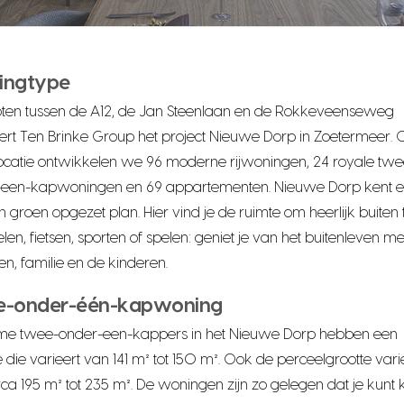
ingtype
oten tussen de A12, de Jan Steenlaan en de Rokkeveenseweg
eert Ten Brinke Group het project Nieuwe Dorp in Zoetermeer.
ocatie ontwikkelen we 96 moderne rijwoningen, 24 royale twe
-een-kapwoningen en 69 appartementen. Nieuwe Dorp kent 
n groen opgezet plan. Hier vind je de ruimte om heerlijk buiten te
en, fietsen, sporten of spelen: geniet je van het buitenleven me
en, familie en de kinderen.
e-onder-één-kapwoning
ime twee-onder-een-kappers in het Nieuwe Dorp hebben een
e die varieert van 141 m² tot 150 m². Ook de perceelgrootte vari
rca 195 m² tot 235 m². De woningen zijn zo gelegen dat je kunt 