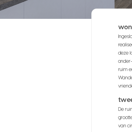
won
Ingesl
realis
deze l
onder
ruim e
Wandel
vriend
twe
De ru
groott
van ci