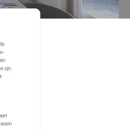
 Op
e-
een
 zijn.
t
eert
kiezen