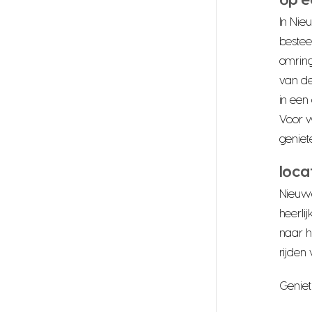
op e
In Nie
bestee
omring
van de
in een
Voor w
geniet
loca
Nieuwe
heerli
naar h
rijden
Geniet