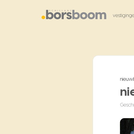
vestiging
nieu
ni
Gesch