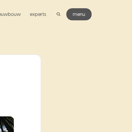
ieuwbouw
experts
menu