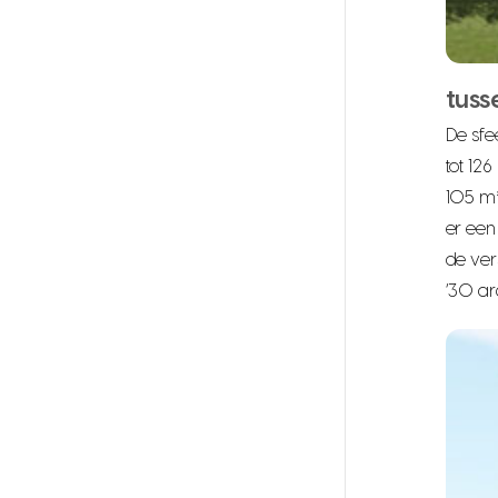
tuss
De sfe
tot 12
105 m²
er een
de ver
’30 ar