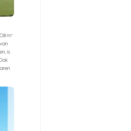
 108 m²
 van
n, is
 Ook
jaren