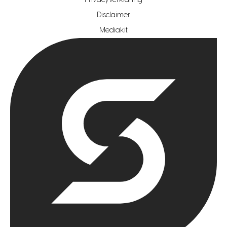
Privacyverklaring
hypotheekshop regio rotterdam
Disclaimer
hypotheekshop regio zoetermeer
Mediakit