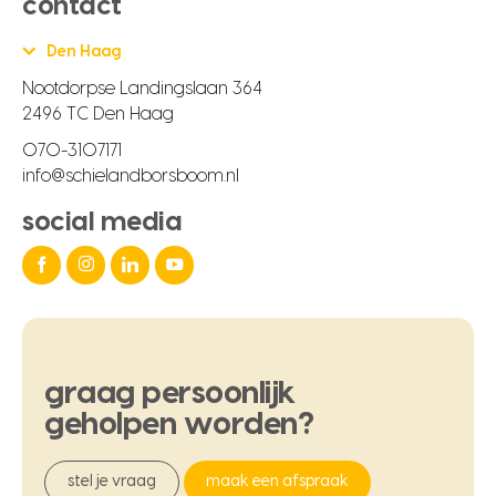
contact
Den Haag
Nootdorpse Landingslaan 364
2496 TC Den Haag
070-3107171
info@schielandborsboom.nl
social media
graag
persoonlijk
geholpen
worden?
stel je vraag
maak een afspraak