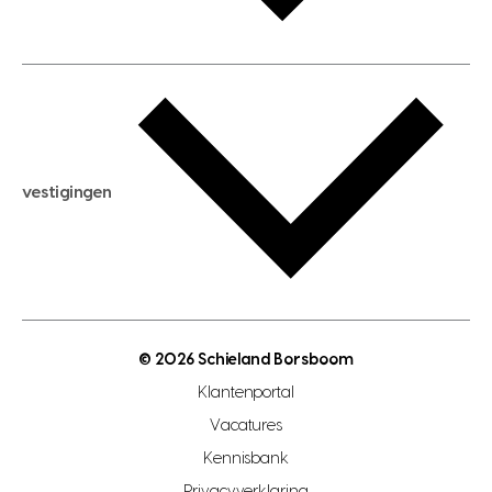
huis huren
huis taxeren
woningwaarde berekenen
aankoopadvies
hypotheek berekenen
verkoopadvies
maximale hypotheek berekenen
hypotheekadvies
vestigingen
hypotheek bespaarcheck
nieuwbouwprojecten
gratis zoekprofiel aanmaken
bouwkundigekeuring
open taxatie dag
energielabel
open woningwaarde dag
nutsvoorziening
makelaar regio den haag
© 2026 Schieland Borsboom
makelaar regio rotterdam
Klantenportal
makelaar regio zoetermeer
Vacatures
hypotheekshop regio den haag
Kennisbank