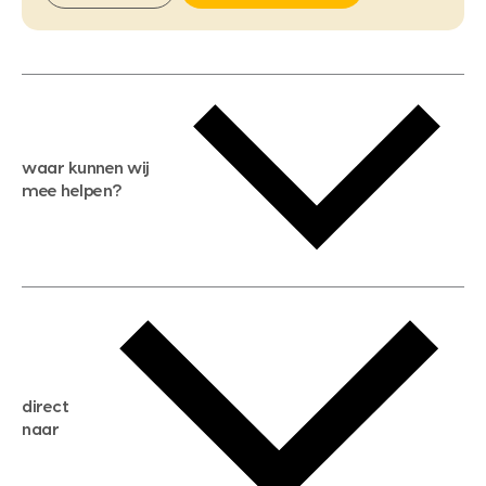
waar kunnen wij
mee helpen?
gratis waardebepaling
gratis zoekservice
huis verkopen
direct
huis kopen
naar
huis verhuren