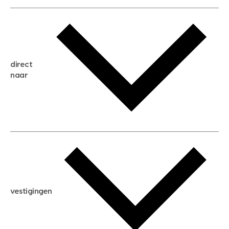
gratis waardebepaling
gratis zoekservice
huis verkopen
direct
huis kopen
naar
huis verhuren
huis huren
huis taxeren
woningwaarde berekenen
aankoopadvies
hypotheek berekenen
verkoopadvies
maximale hypotheek berekenen
hypotheekadvies
vestigingen
hypotheek bespaarcheck
nieuwbouwprojecten
gratis zoekprofiel aanmaken
bouwkundigekeuring