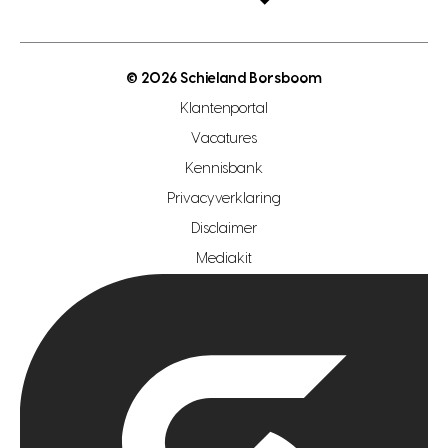
open taxatie dag
energielabel
open woningwaarde dag
nutsvoorziening
makelaar regio den haag
© 2026 Schieland Borsboom
makelaar regio rotterdam
Klantenportal
makelaar regio zoetermeer
Vacatures
hypotheekshop regio den haag
Kennisbank
Privacyverklaring
hypotheekshop regio rotterdam
Disclaimer
hypotheekshop regio zoetermeer
Mediakit