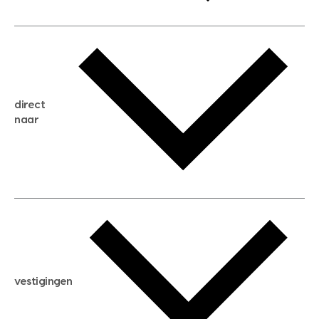
gratis waardebepaling
gratis zoekservice
huis verkopen
direct
huis kopen
naar
huis verhuren
huis huren
huis taxeren
woningwaarde berekenen
aankoopadvies
hypotheek berekenen
verkoopadvies
maximale hypotheek berekenen
hypotheekadvies
vestigingen
hypotheek bespaarcheck
nieuwbouwprojecten
gratis zoekprofiel aanmaken