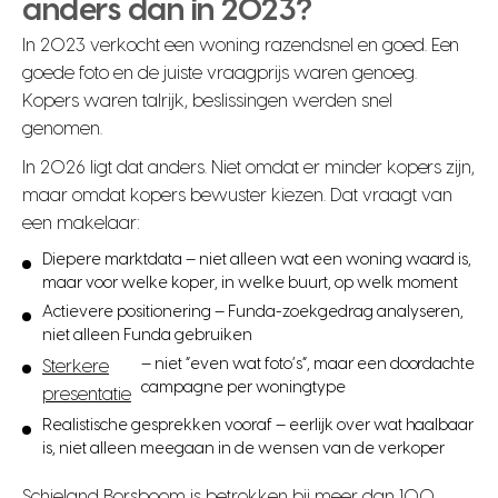
anders dan in 2023?
In 2023 verkocht een woning razendsnel en goed. Een
goede foto en de juiste vraagprijs waren genoeg.
Kopers waren talrijk, beslissingen werden snel
genomen.
In 2026 ligt dat anders. Niet omdat er minder kopers zijn,
maar omdat kopers bewuster kiezen. Dat vraagt van
een makelaar:
Diepere marktdata — niet alleen wat een woning waard is,
maar voor welke koper, in welke buurt, op welk moment
Actievere positionering — Funda-zoekgedrag analyseren,
niet alleen Funda gebruiken
— niet “even wat foto’s”, maar een doordachte
Sterkere
campagne per woningtype
presentatie
Realistische gesprekken vooraf — eerlijk over wat haalbaar
is, niet alleen meegaan in de wensen van de verkoper
Schieland Borsboom is betrokken bij meer dan 100