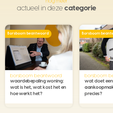
nog meer
actueel in deze
categorie
Borsboom beantwoord
Borsboom beant
borsboom beantwoord
borsboom b
waardebepaling woning:
wat doet een
wat is het, wat kost het en
aankoopmak
hoe werkt het?
precies?