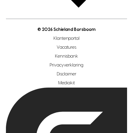
bouwkundigekeuring
open taxatie dag
energielabel
open woningwaarde dag
nutsvoorziening
makelaar regio den haag
© 2026 Schieland Borsboom
makelaar regio rotterdam
Klantenportal
makelaar regio zoetermeer
Vacatures
hypotheekshop regio den haag
Kennisbank
Privacyverklaring
hypotheekshop regio rotterdam
Disclaimer
hypotheekshop regio zoetermeer
Mediakit