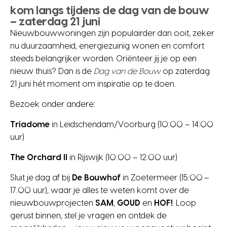
kom langs tijdens de dag van de bouw
– zaterdag 21 juni
Nieuwbouwwoningen zijn populairder dan ooit, zeker
nu duurzaamheid, energiezuinig wonen en comfort
steeds belangrijker worden. Oriënteer jij je op een
nieuw thuis? Dan is de
Dag van de Bouw
op zaterdag
21 juni hét moment om inspiratie op te doen.
Bezoek onder andere:
Triadome
in Leidschendam/Voorburg (10:00 – 14:00
uur)
The Orchard II
in Rijswijk (10:00 – 12:00 uur)
Sluit je dag af bij
De Bouwhof
in Zoetermeer (15:00 –
17:00 uur), waar je alles te weten komt over de
nieuwbouwprojecten
SAM
,
GOUD
en
HOF!
. Loop
gerust binnen, stel je vragen en ontdek de