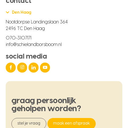
contact
Den Haag
Nootdorpse Landingslaan 364
2496 TC Den Haag
070-3107171
info@schielandborsboom.nl
social media
graag
persoonlijk
geholpen
worden?
stel je vraag
maak een afspraak