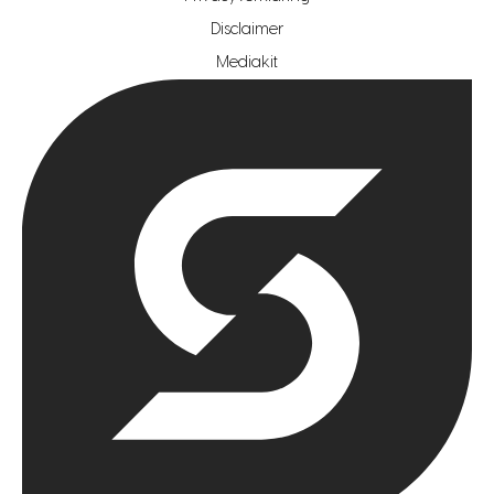
hypotheekshop regio rotterdam
Disclaimer
hypotheekshop regio zoetermeer
Mediakit