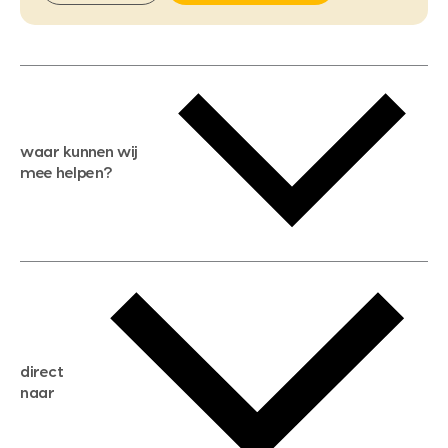
waar kunnen wij
mee helpen?
gratis waardebepaling
gratis zoekservice
huis verkopen
direct
huis kopen
naar
huis verhuren