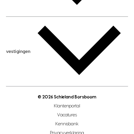
huis huren
huis taxeren
woningwaarde berekenen
aankoopadvies
hypotheek berekenen
verkoopadvies
maximale hypotheek berekenen
hypotheekadvies
vestigingen
hypotheek bespaarcheck
nieuwbouwprojecten
gratis zoekprofiel aanmaken
bouwkundigekeuring
open taxatie dag
energielabel
open woningwaarde dag
nutsvoorziening
makelaar regio den haag
© 2026 Schieland Borsboom
makelaar regio rotterdam
Klantenportal
makelaar regio zoetermeer
Vacatures
hypotheekshop regio den haag
Kennisbank
Privacyverklaring