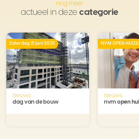
nog meer
actueel in deze
categorie
Zaterdag 21 juni 2025
NVM OPEN HUIZE
nieuws
nieuws
dag van de bouw
nvm
open hu