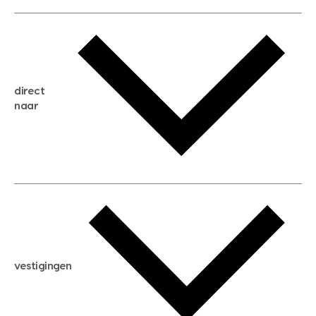
gratis waardebepaling
gratis zoekservice
huis verkopen
direct
huis kopen
naar
huis verhuren
huis huren
huis taxeren
woningwaarde berekenen
aankoopadvies
hypotheek berekenen
verkoopadvies
maximale hypotheek berekenen
hypotheekadvies
vestigingen
hypotheek bespaarcheck
nieuwbouwprojecten
gratis zoekprofiel aanmaken
bouwkundigekeuring