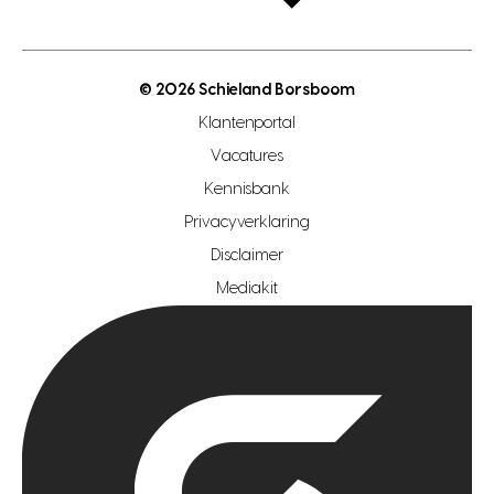
open taxatie dag
energielabel
open woningwaarde dag
nutsvoorziening
makelaar regio den haag
© 2026 Schieland Borsboom
makelaar regio rotterdam
Klantenportal
makelaar regio zoetermeer
Vacatures
hypotheekshop regio den haag
Kennisbank
Privacyverklaring
hypotheekshop regio rotterdam
Disclaimer
hypotheekshop regio zoetermeer
Mediakit