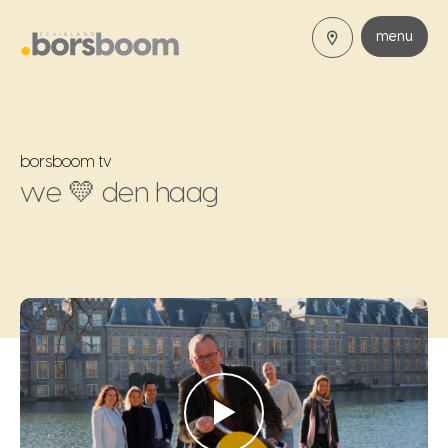
menu
borsboom tv
we 💛 den haag