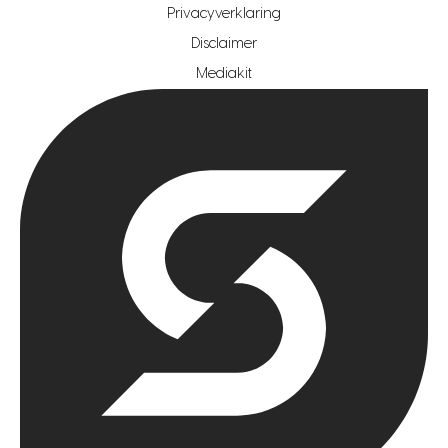
Privacyverklaring
hypotheekshop regio rotterdam
Disclaimer
hypotheekshop regio zoetermeer
Mediakit