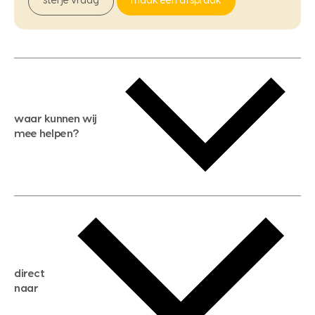
stel je vraag
maak een afspraak
waar kunnen wij
mee helpen?
gratis waardebepaling
gratis zoekservice
huis verkopen
direct
huis kopen
naar
huis verhuren