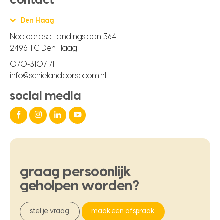
contact
Den Haag
Nootdorpse Landingslaan 364
2496 TC Den Haag
070-3107171
info@schielandborsboom.nl
social media
graag
persoonlijk
geholpen
worden?
stel je vraag
maak een afspraak