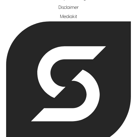
hypotheekshop regio rotterdam
Disclaimer
hypotheekshop regio zoetermeer
Mediakit