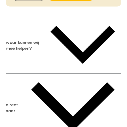
waar kunnen wij
mee helpen?
gratis waardebepaling
gratis zoekservice
huis verkopen
direct
huis kopen
naar
huis verhuren