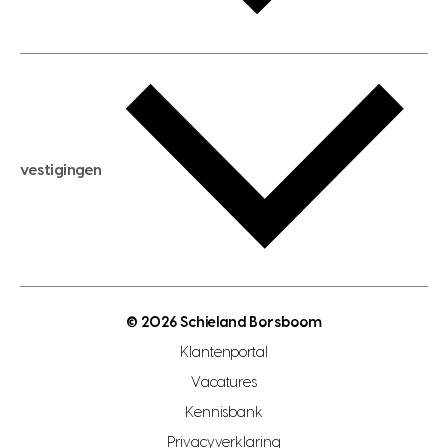
huis huren
huis taxeren
woningwaarde berekenen
aankoopadvies
hypotheek berekenen
verkoopadvies
maximale hypotheek berekenen
hypotheekadvies
vestigingen
hypotheek bespaarcheck
nieuwbouwprojecten
gratis zoekprofiel aanmaken
bouwkundigekeuring
open taxatie dag
energielabel
open woningwaarde dag
nutsvoorziening
makelaar regio den haag
© 2026 Schieland Borsboom
makelaar regio rotterdam
Klantenportal
makelaar regio zoetermeer
Vacatures
hypotheekshop regio den haag
Kennisbank
Privacyverklaring