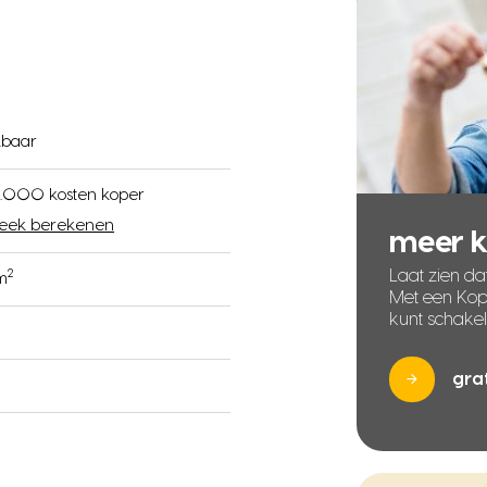
kbaar
.000 kosten koper
eek berekenen
meer 
Laat zien dat
2
 m
Met een Kope
kunt schake
gra