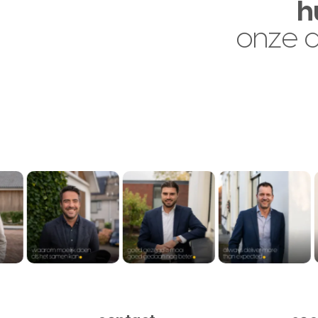
h
onze 