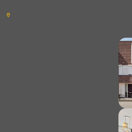
aanbod
verkopen
wonen
n
en