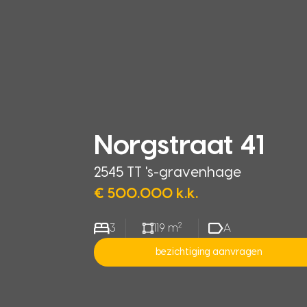
Norgstraat 41
2545 TT 's-gravenhage
€ 500.000 k.k.
2
3
119 m
A
bezichtiging aanvragen