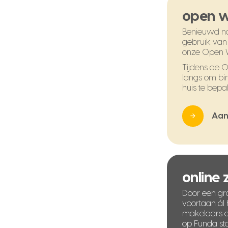
open 
Benieuwd na
gebruik van
onze Open 
Tijdens de
langs om bi
huis te bepal
Aan
online
Door een gra
voortaan ál
makelaars di
op Funda sta