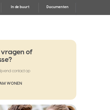
In de buurt
Documenten
 vragen of
sse?
ijvend contact op
EAM WONEN