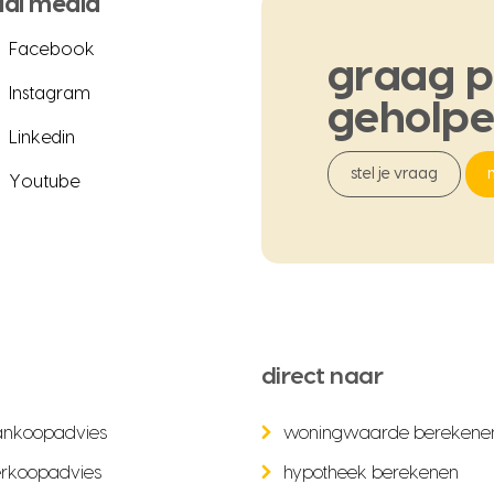
ial media
Facebook
graag
p
Instagram
geholp
Linkedin
stel je vraag
Youtube
direct naar
ankoopadvies
woningwaarde berekene
rkoopadvies
hypotheek berekenen