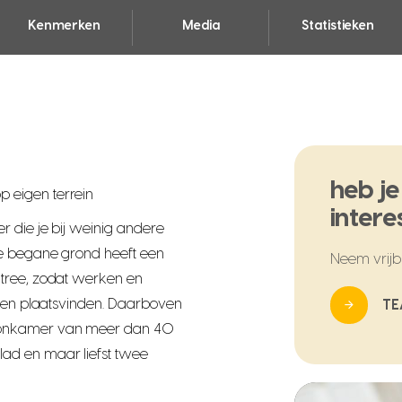
Kenmerken
Media
Statistieken
heb je
 eigen terrein
intere
 die je bij weinig andere
De begane grond heeft een
Neem vrijbl
ntree, zodat werken en
ngen plaatsvinden. Daarboven
T
oonkamer van meer dan 40
ad en maar liefst twee