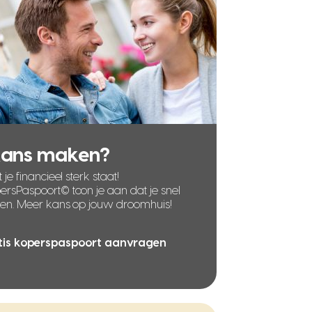
kans maken?
 je financieel sterk staat!
rsPaspoort© toon je aan dat je snel
len. Meer kans op jouw droomhuis!
tis koperspaspoort aanvragen