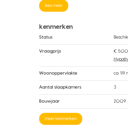
lees meer
kenmerken
Status
Beschi
Vraagprijs
€ 500
Hypoth
Woonoppervlakte
ca. 119
Aantal slaapkamers
3
Bouwjaar
2009
meer kenmerken