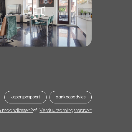
koperspaspoort
aankoopadvies
n maandlasten?
Verduurzamingsrapport