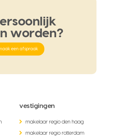
ersoonlijk
en
worden?
maak een afspraak
vestigingen
n
makelaar regio den haag
makelaar regio rotterdam