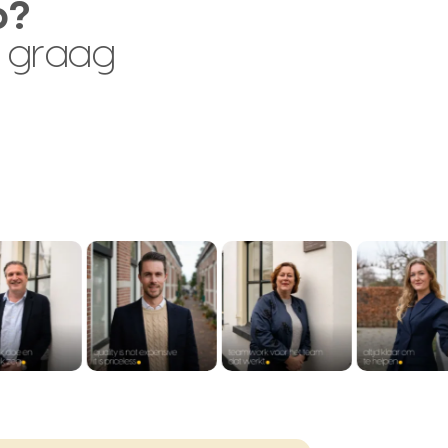
p?
 graag