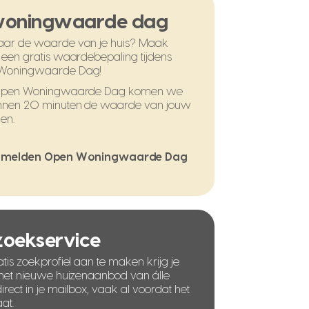
woningwaarde dag
ar de waarde van je huis? Maak
 een gratis waardebepaling tijdens
Woningwaarde Dag!
 Open Woningwaarde Dag komen we
nnen 20 minuten de waarde van jouw
en.
melden Open Woningwaarde Dag
 zoekservice
tis zoekprofiel aan te maken krijg je
 het nieuwe huizenaanbod van álle
rect in je mailbox, vaak al voordat het
at.