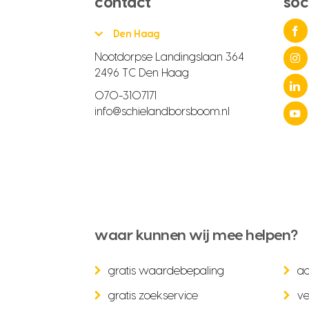
contact
soc
Den Haag
Nootdorpse Landingslaan 364
2496 TC Den Haag
070-3107171
info@schielandborsboom.nl
waar kunnen wij mee helpen?
gratis waardebepaling
a
gratis zoekservice
ve