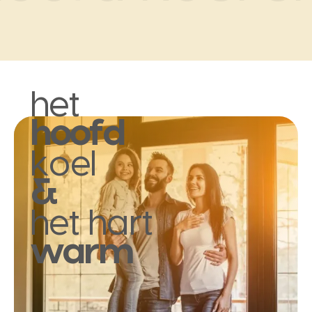
het
hoofd
koel
&
het hart
warm