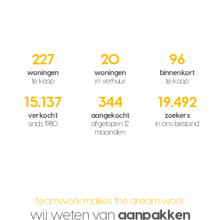
227
20
96
woningen
woningen
binnenkort
te koop
in verhuur
te koop
15.137
344
19.492
verkocht
aangekocht
zoekers
sinds 1980
afgelopen 12
in ons bestand
maanden
teamwork makes the dream work
wij weten van
aanpakken