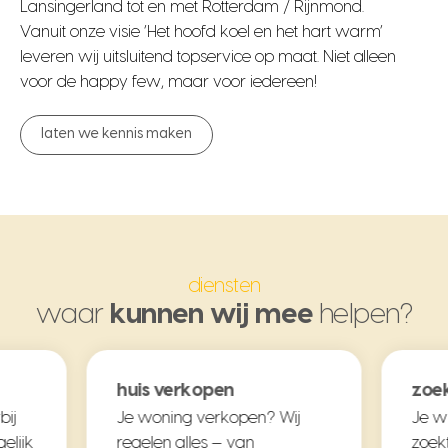
Lansingerland tot en met Rotterdam / Rijnmond.
Vanuit onze visie ‘Het hoofd koel en het hart warm’
leveren wij uitsluitend topservice op maat. Niet alleen
voor de happy few, maar voor iedereen!
laten we kennis maken
diensten
waar
kunnen wij mee
helpen?
huis verkopen
zoek
bij
Je woning verkopen? Wij
Je w
elijk
regelen alles — van
zoekt