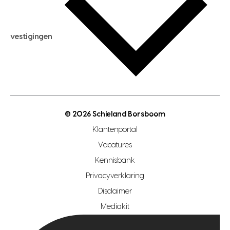
hypotheek berekenen
verkoopadvies
maximale hypotheek berekenen
hypotheekadvies
vestigingen
hypotheek bespaarcheck
nieuwbouwprojecten
gratis zoekprofiel aanmaken
bouwkundigekeuring
open taxatie dag
energielabel
open woningwaarde dag
nutsvoorziening
makelaar regio den haag
© 2026 Schieland Borsboom
makelaar regio rotterdam
Klantenportal
makelaar regio zoetermeer
Vacatures
hypotheekshop regio den haag
Kennisbank
Privacyverklaring
hypotheekshop regio rotterdam
Disclaimer
hypotheekshop regio zoetermeer
Mediakit