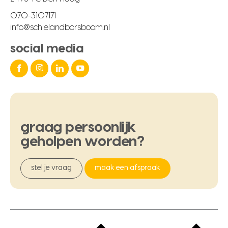
070-3107171
info@schielandborsboom.nl
social media
graag
persoonlijk
geholpen
worden?
stel je vraag
maak een afspraak