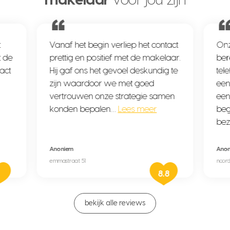
makelaar
voor jou zijn
t
Vanaf het begin verliep het contact
Onz
t de
prettig en positief met de makelaar.
ber
tact
Hij gaf ons het gevoel deskundig te
tel
zijn waardoor we met goed
een
vertrouwen onze strategie samen
een
konden bepalen…
Lees meer
beg
bez
Anoniem
Ano
emmastraat 51
noord
8.8
bekijk alle reviews