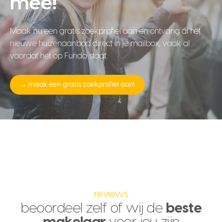
mee!
Maak nu een gratis zoekprofiel aan en ontvang ál het
nieuwe huizenaanbod direct in je mailbox, vaak al
voordat het op Funda staat.
→ maak een gratis zoekprofiel aan!
reviews
beoordeel zelf of wij de
beste