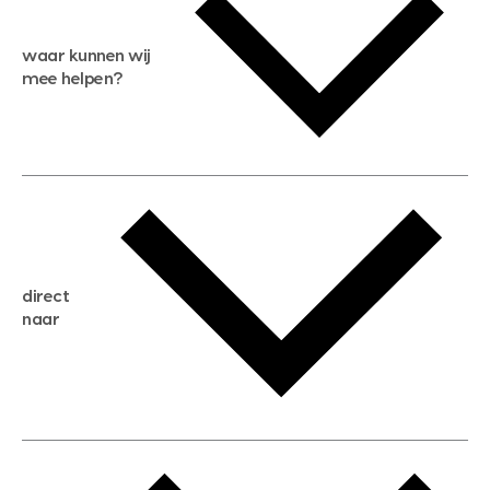
waar kunnen wij
mee helpen?
gratis waardebepaling
gratis zoekservice
huis verkopen
direct
huis kopen
naar
huis verhuren
huis huren
huis taxeren
woningwaarde berekenen
aankoopadvies