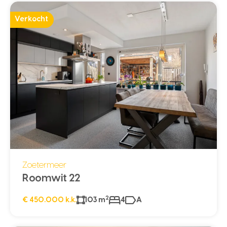
Verkocht
Zoetermeer
Roomwit 22
2
€ 450.000 k.k.
103 m
4
A