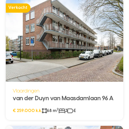
Verkocht
Vlaardingen
van der Duyn van Maasdamlaan 96 A
2
€ 259.000 k.k.
68 m
3
E