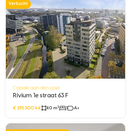
Verkocht
Capelle aan den ijssel
Rivium 1e straat 63 F
2
€ 295.500 k.k.
40 m
1
A+