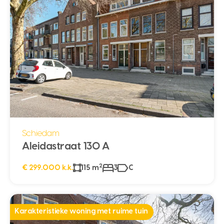
Schiedam
Aleidastraat 130 A
2
€ 299.000 k.k.
115 m
3
C
Karakteristieke woning met ruime tuin