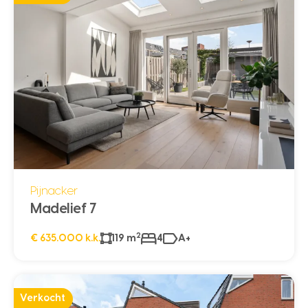
Pijnacker
Madelief 7
2
€ 635.000 k.k.
119 m
4
A+
Verkocht