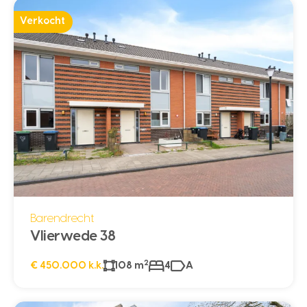
Verkocht
Barendrecht
Vlierwede 38
2
€ 450.000 k.k.
108 m
4
A