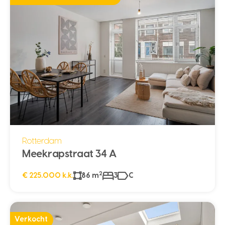
Rotterdam
Meekrapstraat 34 A
2
€ 225.000 k.k.
86 m
3
C
Verkocht