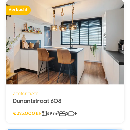
Verkocht
Zoetermeer
Dunantstraat 608
2
€ 325.000 k.k.
89 m
2
F