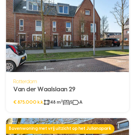
Rotterdam
Van der Waalslaan 29
2
€ 875.000 k.k.
148 m
5
A
Bovenwoning met vrij uitzicht op het Julianapark