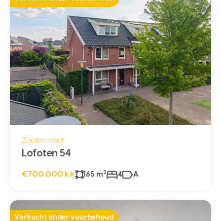
Zoetermeer
Lofoten 54
2
€ 700.000 k.k.
165 m
4
A
Verkocht onder voorbehoud