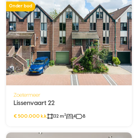
Onder bod
Zoetermeer
Lissenvaart 22
2
€ 500.000 k.k.
132 m
4
B