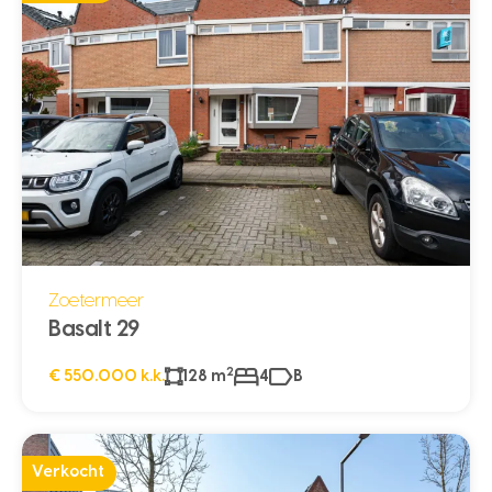
Zoetermeer
Basalt 29
2
€ 550.000 k.k.
128 m
4
B
Verkocht