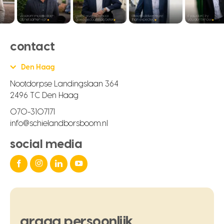
contact
Den Haag
Nootdorpse Landingslaan 364
2496 TC Den Haag
070-3107171
info@schielandborsboom.nl
social media
graag
persoonlijk