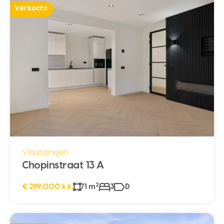
Verkocht
Vlaardingen
Chopinstraat 13 A
2
€ 299.000 k.k.
71 m
3
D