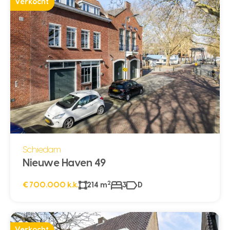
Verkocht
Schiedam
Nieuwe Haven 49
2
€ 700.000 k.k.
214 m
3
D