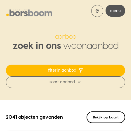
menu
aanbod
zoek in ons
woonaanbod
filter in aanbod
soort aanbod
2041 objecten gevonden
Bekijk op kaart