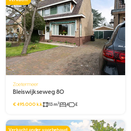
Verkocht
Zoetermeer
Bleiswijkseweg 80
2
€ 495.000 k.k.
113 m
4
E
Verkocht onder voorbehoud