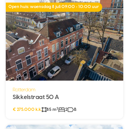
Open huis: woensdag 8 juli 09:00 - 10:00 uur
Rotterdam
Sikkelstraat 50 A
2
€ 275.000 k.k.
85 m
2
B