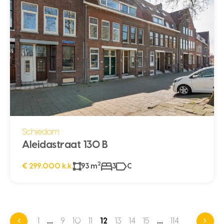
Schiedam
Aleidastraat 130 B
2
€ 299.000 k.k.
93 m
3
C
1
…
9
10
11
12
13
14
15
…
114