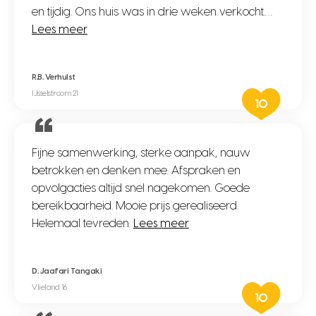
en tijdig. Ons huis was in drie weken verkocht.…
Lees meer
R.B. Verhulst
IJsselstroom 21
10
Fijne samenwerking, sterke aanpak, nauw
betrokken en denken mee. Afspraken en
opvolgacties altijd snel nagekomen. Goede
bereikbaarheid. Mooie prijs gerealiseerd.
Helemaal tevreden.
Lees meer
D. Jaafari Tangaki
Vlieland 16
10