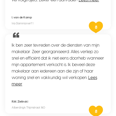
vervolgtraject. Zeker een aanrader!
Lees meer
I. van de Kamp
Ina Damman erf 1
8
Ik ben zeer tevreden over de diensten van mijn
makelaar. Zeer georganiseerd. Alles verliep zo
snel en efficiënt dat ik niet eens doorheb wanneer
mijn appartement verkocht is. Ik beveel deze
makelaar aan iedereen aan die zijn of haar
woning snel en vakkundig wil verkopen.
Lees
meer
R.M. Zielinski
Alberdingk Thijmstraat 160
8