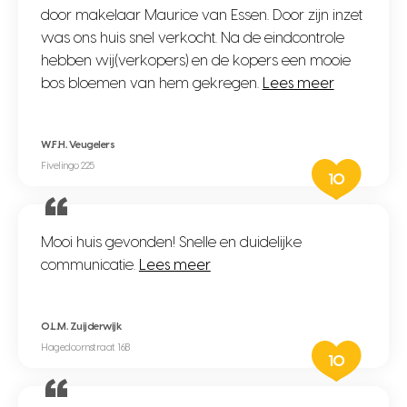
door makelaar Maurice van Essen. Door zijn inzet
was ons huis snel verkocht. Na de eindcontrole
hebben wij(verkopers) en de kopers een mooie
bos bloemen van hem gekregen.
Lees meer
W.F.H. Veugelers
Fivelingo 225
10
Mooi huis gevonden! Snelle en duidelijke
communicatie.
Lees meer
O.L.M. Zuijderwijk
Hagedoornstraat 16B
10