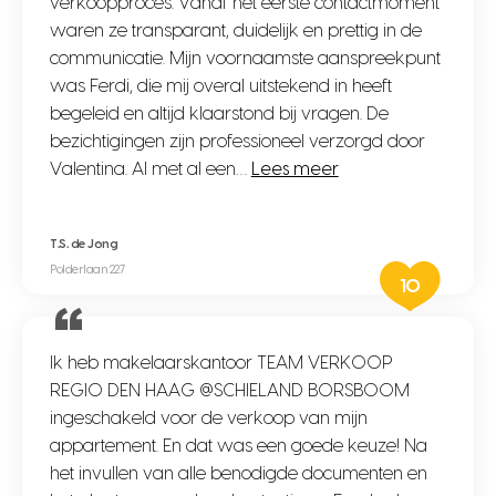
verkoopproces. Vanaf het eerste contactmoment
waren ze transparant, duidelijk en prettig in de
communicatie. Mijn voornaamste aanspreekpunt
was Ferdi, die mij overal uitstekend in heeft
begeleid en altijd klaarstond bij vragen. De
bezichtigingen zijn professioneel verzorgd door
Valentina. Al met al een…
Lees meer
T.S. de Jong
Polderlaan 227
10
Ik heb makelaarskantoor TEAM VERKOOP
REGIO DEN HAAG @SCHIELAND BORSBOOM
ingeschakeld voor de verkoop van mijn
appartement. En dat was een goede keuze! Na
het invullen van alle benodigde documenten en